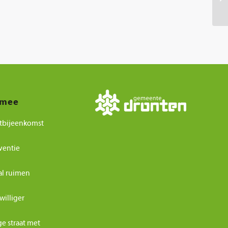
 mee
tbijeenkomst
ventie
al ruimen
williger
ge straat met