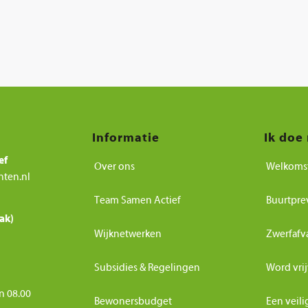
Informatie
Ik doe
ef
Over ons
Welkoms
nten.nl
Team Samen Actief
Buurtpre
ak)
Wijknetwerken
Zwerfafv
Subsidies & Regelingen
Word vrij
n 08.00
Bewonersbudget
Een veili