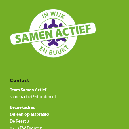
e
r
n
n
*
n
e
)
)
k
s
*
*
o
)
m
*
s
t
*
Contact
Team Samen Actief
samenactief@dronten.nl
Bezoekadres
(Alleen op afspraak)
De Reest 3
8253 PW Dronten