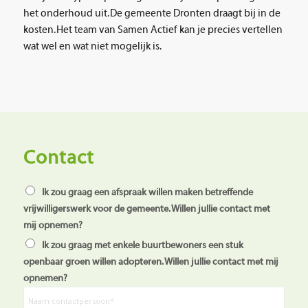
het onderhoud uit. De gemeente Dronten draagt bij in de
kosten. Het team van Samen Actief kan je precies vertellen
wat wel en wat niet mogelijk is.
Contact
R
Ik zou graag een afspraak willen maken betreffende
a
vrijwilligerswerk voor de gemeente. Willen jullie contact met
d
i
mij opnemen?
o
Ik zou graag met enkele buurtbewoners een stuk
v
e
openbaar groen willen adopteren. Willen jullie contact met mij
l
opnemen?
d
T
(
e
G