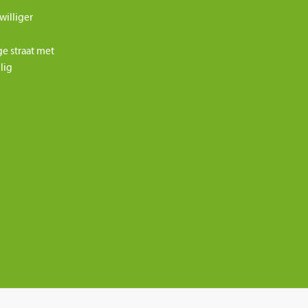
williger
ge straat met
ilig