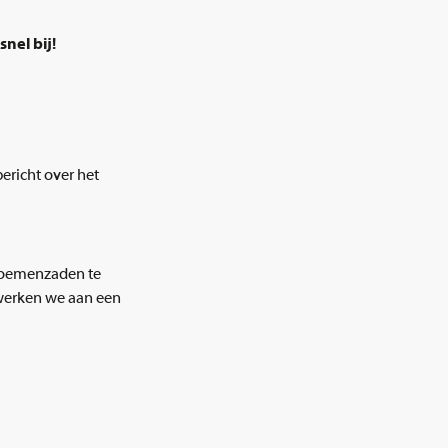
nel bij!
bericht over het
bloemenzaden te
werken we aan een