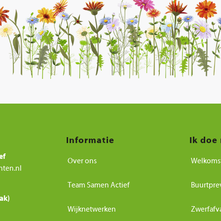
Informatie
Ik doe
ef
Over ons
Welkoms
nten.nl
Team Samen Actief
Buurtpre
ak)
Wijknetwerken
Zwerfafv