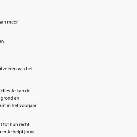
aan meer
en
afvoeren van het
ties. Je kan de
e grond en
rt in het voorjaar
t tot hun recht
eente helpt jouw