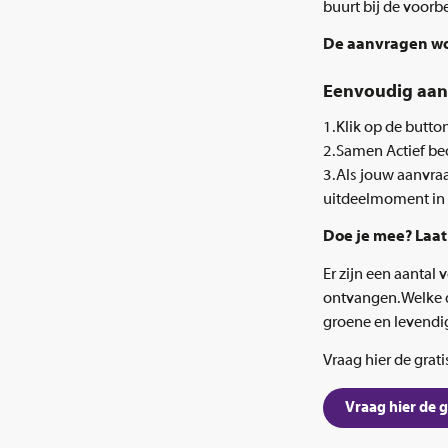
buurt bij de voorb
De aanvragen wor
Eenvoudig aa
1. Klik op de butto
2. Samen Actief be
3. Als jouw aanvraa
uitdeelmoment in 
Doe je mee? Laat
Er zijn een aanta
ontvangen. Welke da
groene en levend
Vraag hier de grat
Vraag hier de 