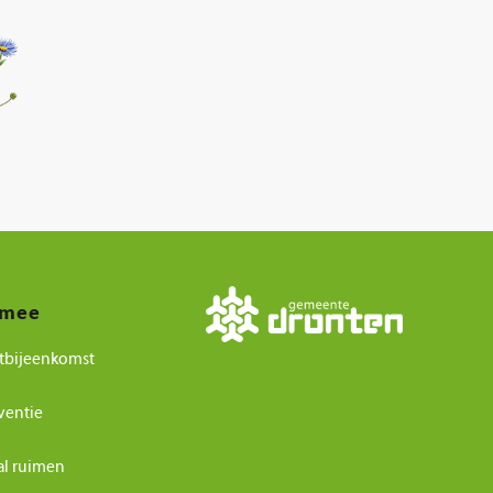
 mee
tbijeenkomst
ventie
al ruimen