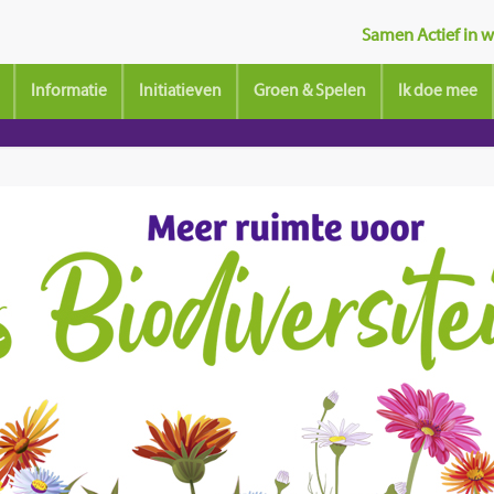
Samen Actief in wi
Informatie
Initiatieven
Groen & Spelen
Ik doe mee