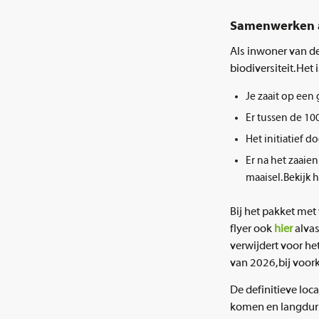
Samenwerken a
Als inwoner van d
biodiversiteit. Het 
Je zaait op een
Er tussen de 1
Het initiatief
Er na het zaaie
maaisel. Bekijk 
Bij het pakket met
flyer ook
hier
alvas
verwijdert voor he
van 2026, bij voor
De definitieve loc
komen en langduri