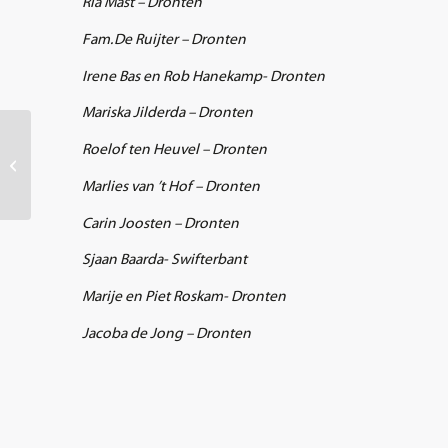
Ria Mast – Dronten
Fam. De Ruijter – Dronten
Irene Bas en Rob Hanekamp- Dronten
Mariska Jilderda – Dronten
Vele buurten blij
Roelof ten Heuvel – Dronten
gemaakt met een
buurtkerstboom!
Marlies van ’t Hof – Dronten
Carin Joosten – Dronten
Sjaan Baarda- Swifterbant
Marije en Piet Roskam- Dronten
Jacoba de Jong – Dronten