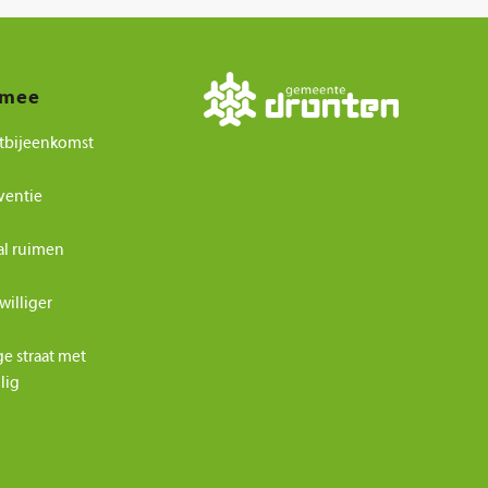
 mee
tbijeenkomst
ventie
al ruimen
williger
ge straat met
ilig