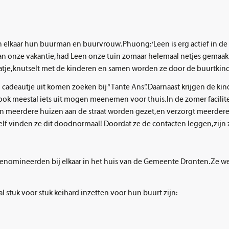
elkaar hun buurman en buurvrouw. Phuong: ‘Leen is erg actief in de 
an onze vakantie, had Leen onze tuin zomaar helemaal netjes gemaakt!
aatje, knutselt met de kinderen en samen worden ze door de buurtkin
n cadeautje uit komen zoeken bij “Tante Ans”. Daarnaast krijgen de kin
 ook meestal iets uit mogen meenemen voor thuis. In de zomer facili
s van meerdere huizen aan de straat worden gezet, en verzorgt meerde
elf vinden ze dit doodnormaal! Doordat ze de contacten leggen, zijn ze
enomineerden bij elkaar in het huis van de Gemeente Dronten. Ze w
 stuk voor stuk keihard inzetten voor hun buurt zijn: