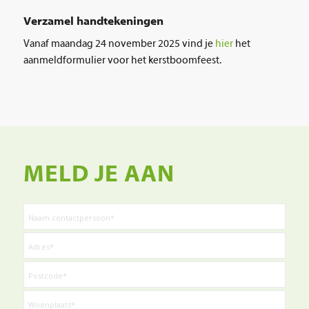
Verzamel handtekeningen
Vanaf maandag 24 november 2025 vind je
hier
het
aanmeldformulier voor het kerstboomfeest.
MELD JE AAN
T
e
x
T
t
e
*
x
T
v
t
e
e
*
x
l
T
v
t
d
e
e