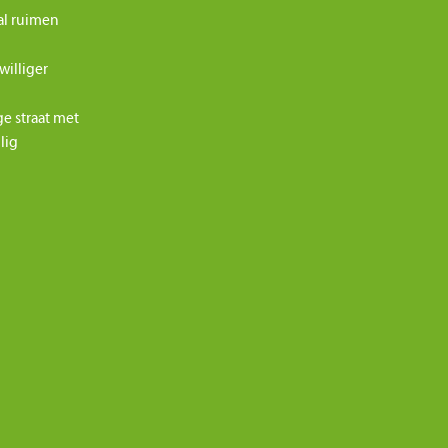
al ruimen
williger
ge straat met
ilig