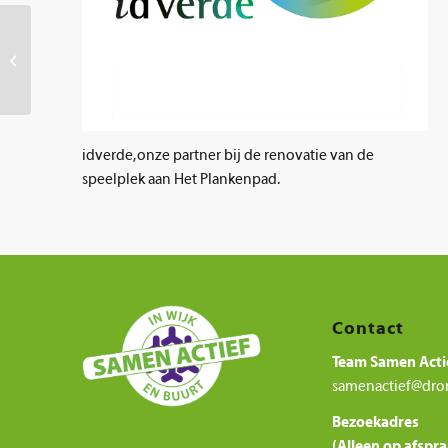
Philipsdaalder
idverde, onze partner bij de renovatie van de
speelplek aan Het Plankenpad.
Contact
Team Samen Acti
samenactief@dro
Bezoekadres
(Alleen op afspra