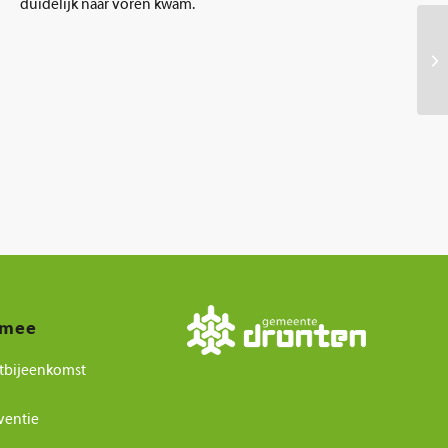
duidelijk naar voren kwam.
 mee
tbijeenkomst
ventie