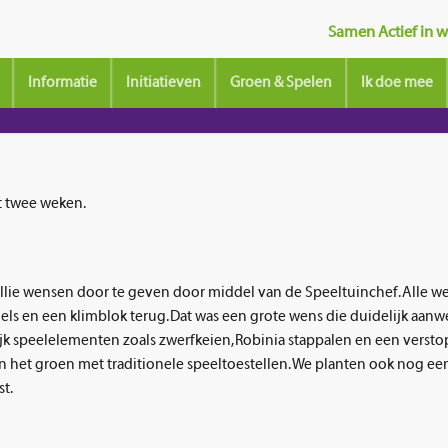
Samen Actief in wi
Informatie
Initiatieven
Groen & Spelen
Ik doe mee
t twee weken.
lie wensen door te geven door middel van de Speeltuinchef. Alle we
s en een klimblok terug. Dat was een grote wens die duidelijk aanw
urlijk speelelementen zoals zwerfkeien, Robinia stappalen en een vers
g in het groen met traditionele speeltoestellen. We planten ook nog 
st.