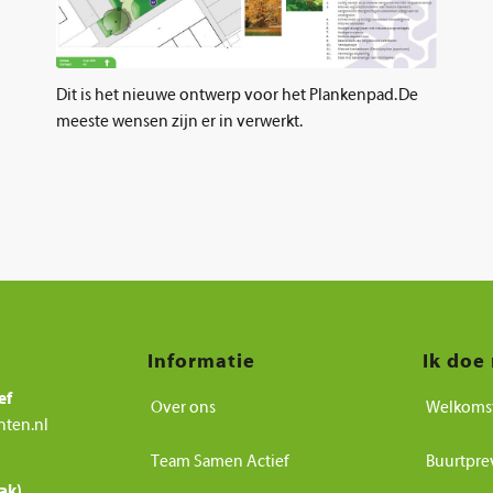
Dit is het nieuwe ontwerp voor het Plankenpad. De
meeste wensen zijn er in verwerkt.
Informatie
Ik doe
ef
Over ons
Welkoms
nten.nl
Team Samen Actief
Buurtpre
ak)