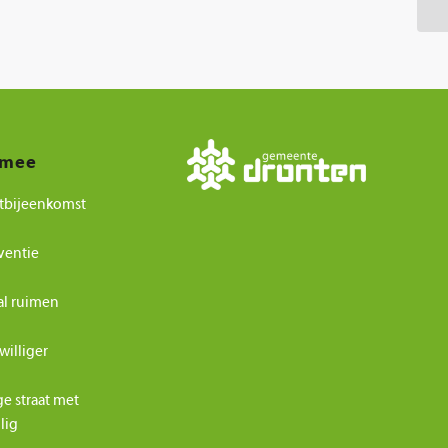
 mee
tbijeenkomst
ventie
al ruimen
williger
ge straat met
ilig