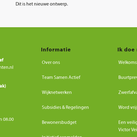
Dit is het nieuwe ontwerp.
Informatie
Ik doe
ef
Over ons
Welkoms
nten.nl
Team Samen Actief
Buurtpre
ak)
Wijknetwerken
Zwerfafv
Subsidies & Regelingen
Word vrij
n 08.00
Bewonersbudget
Een veili
Victor Ve