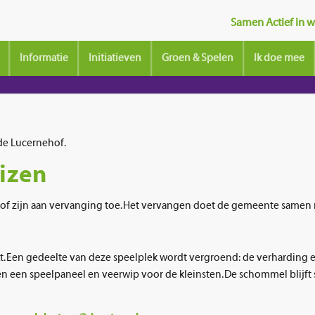
Samen Actief in wi
Informatie
Initiatieven
Groen & Spelen
Ik doe mee
de Lucernehof.
izen
of zijn aan vervanging toe. Het vervangen doet de gemeente samen 
 Een gedeelte van deze speelplek wordt vergroend: de verharding e
 een speelpaneel en veerwip voor de kleinsten. De schommel blijft s