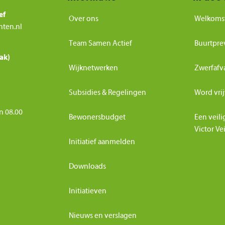
ef
Over ons
Welkoms
nten.nl
Team Samen Actief
Buurtpre
ak)
Wijknetwerken
Zwerfafv
Subsidies & Regelingen
Word vrij
n 08.00
Bewonersbudget
Een veili
Victor Ve
Initiatief aanmelden
Downloads
Initiatieven
Nieuws en verslagen