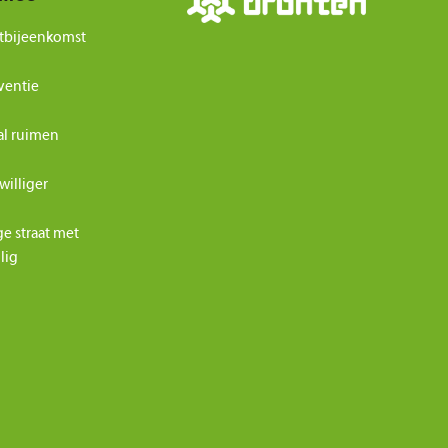
tbijeenkomst
ventie
al ruimen
williger
ge straat met
ilig