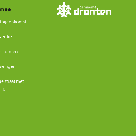
 mee
tbijeenkomst
ventie
al ruimen
williger
ge straat met
ilig