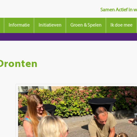
Samen Actief in wi
Informatie
Initiatieven
Groen & Spelen
Ik doe mee
 Dronten