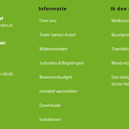
Informatie
Ik doe
ef
Over ons
Welkoms
nten.nl
Team Samen Actief
Buurtpre
ak)
Wijknetwerken
Zwerfafv
Subsidies & Regelingen
Word vrij
n 08.00
Bewonersbudget
Een veili
Victor Ve
Initiatief aanmelden
Downloads
Initiatieven