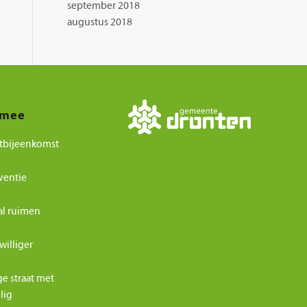
september 2018
augustus 2018
 mee
tbijeenkomst
ventie
al ruimen
williger
ge straat met
ilig