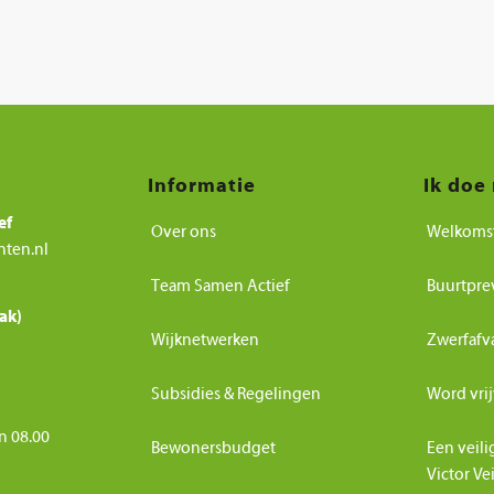
Informatie
Ik doe
ef
Over ons
Welkoms
nten.nl
Team Samen Actief
Buurtpre
ak)
Wijknetwerken
Zwerfafv
Subsidies & Regelingen
Word vrij
n 08.00
Bewonersbudget
Een veili
Victor Ve