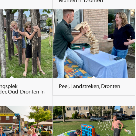
Munten in Dronten
ngsplek
Peel, Landstreken, Dronten
er, Oud-Dronten in