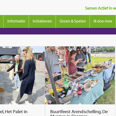
Samen Actief in wi
Informatie
Initiatieven
Groen & Spelen
Ik doe mee
l, Het Palet in
Buurtfeest Arendschelling, De