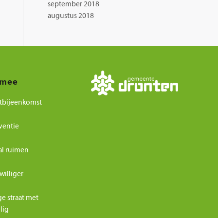
september 2018
augustus 2018
 mee
tbijeenkomst
ventie
al ruimen
williger
ge straat met
ilig