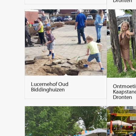
Dronten
Lucernehof Oud
Ontmoeti
Biddinghuizen
Kaapstand
Dronten