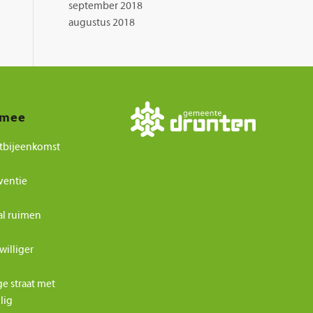
september 2018
augustus 2018
 mee
tbijeenkomst
ventie
al ruimen
williger
ge straat met
ilig