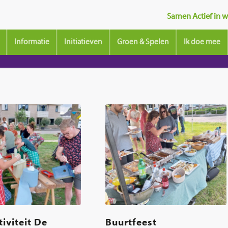
Samen Actief in wi
Informatie
Initiatieven
Groen & Spelen
Ik doe mee
iviteit De
Buurtfeest