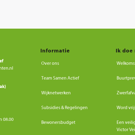
Informatie
Ik doe
ef
Over ons
Welkoms
nten.nl
Team Samen Actief
Buurtpre
ak)
Wijknetwerken
Zwerfafv
Subsidies & Regelingen
Word vrij
n 08.00
Bewonersbudget
Een veili
Victor Ve